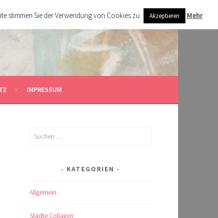
ite stimmen Sie der Verwendung von Cookies zu.
Mehr
Akzeptieren
TZ
IMPRESSUM
Suchen
nach:
KATEGORIEN
Allgemein
Städte Collagen