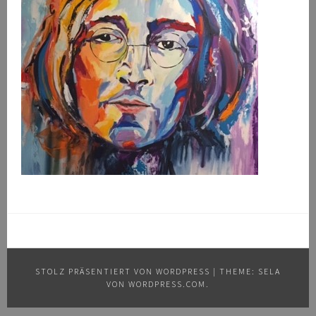
STOLZ PRÄSENTIERT VON WORDPRESS
|
THEME: SELA
VON
WORDPRESS.COM
.